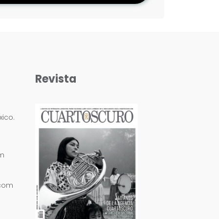
Revista
ico.
om
.com