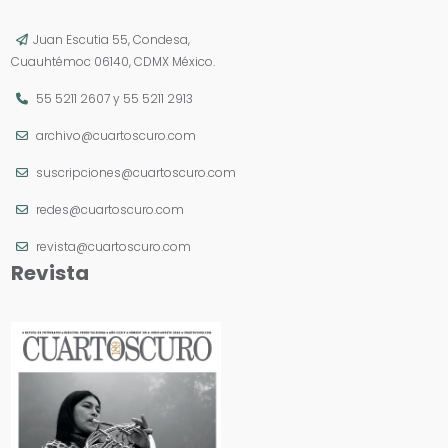
Juan Escutia 55, Condesa,
Cuauhtémoc 06140, CDMX México.
55 5211 2607
y
55 5211 2913
archivo@cuartoscuro.com
suscripciones@cuartoscuro.com
redes@cuartoscuro.com
revista@cuartoscuro.com
Revista