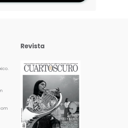
Revista
ico.
om
.com