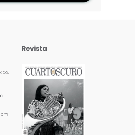
Revista
ico.
om
.com