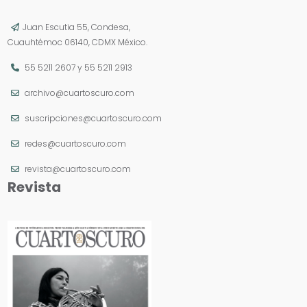
Juan Escutia 55, Condesa,
Cuauhtémoc 06140, CDMX México.
55 5211 2607
y
55 5211 2913
archivo@cuartoscuro.com
suscripciones@cuartoscuro.com
redes@cuartoscuro.com
revista@cuartoscuro.com
Revista