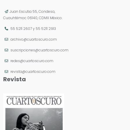
Juan Escutia 55, Condesa,
Cuauhtémoc 06140, CDMX México.
55 5211 2607
y
55 5211 2913
archivo@cuartoscuro.com
suscripciones@cuartoscuro.com
redes@cuartoscuro.com
revista@cuartoscuro.com
Revista