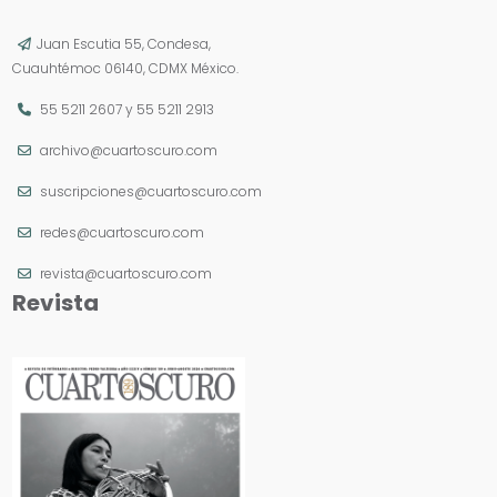
Juan Escutia 55, Condesa,
Cuauhtémoc 06140, CDMX México.
55 5211 2607
y
55 5211 2913
archivo@cuartoscuro.com
suscripciones@cuartoscuro.com
redes@cuartoscuro.com
revista@cuartoscuro.com
Revista