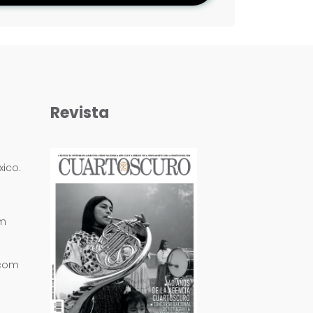
Revista
ico.
om
.com