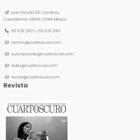
Juan Escutia 55, Condesa,
Cuauhtémoc 06140, CDMX México.
55 5211 2607
y
55 5211 2913
archivo@cuartoscuro.com
suscripciones@cuartoscuro.com
redes@cuartoscuro.com
revista@cuartoscuro.com
Revista