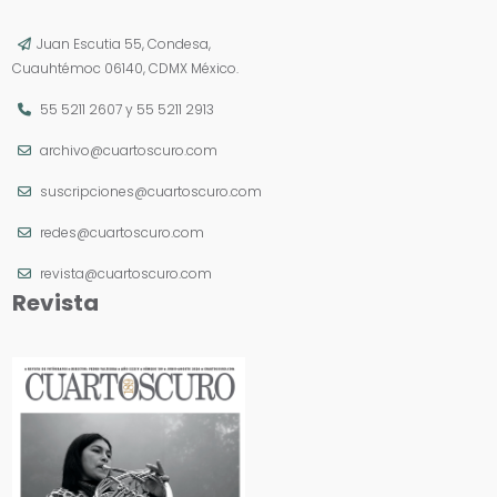
Juan Escutia 55, Condesa,
Cuauhtémoc 06140, CDMX México.
55 5211 2607
y
55 5211 2913
archivo@cuartoscuro.com
suscripciones@cuartoscuro.com
redes@cuartoscuro.com
revista@cuartoscuro.com
Revista