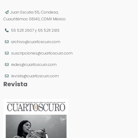
Juan Escutia 55, Condesa,
Cuauhtémoc 06140, CDMX México.
55 5211 2607
y
55 5211 2913
archivo@cuartoscuro.com
suscripciones@cuartoscuro.com
redes@cuartoscuro.com
revista@cuartoscuro.com
Revista