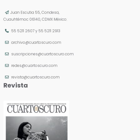
Juan Escutia 55, Condesa,
Cuauhtémoc 06140, CDMX México.
55 5211 2607
y
55 5211 2913
archivo@cuartoscuro.com
suscripciones@cuartoscuro.com
redes@cuartoscuro.com
revista@cuartoscuro.com
Revista