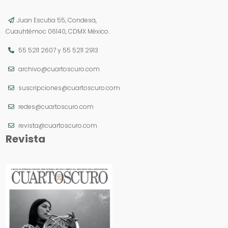
Juan Escutia 55, Condesa,
Cuauhtémoc 06140, CDMX México.
55 5211 2607
y
55 5211 2913
archivo@cuartoscuro.com
suscripciones@cuartoscuro.com
redes@cuartoscuro.com
revista@cuartoscuro.com
Revista