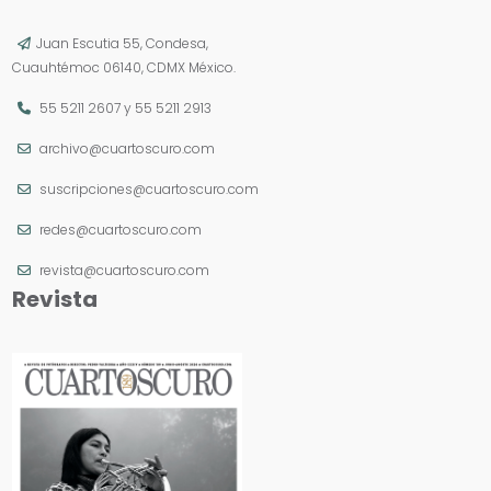
Juan Escutia 55, Condesa,
Cuauhtémoc 06140, CDMX México.
55 5211 2607
y
55 5211 2913
archivo@cuartoscuro.com
suscripciones@cuartoscuro.com
redes@cuartoscuro.com
revista@cuartoscuro.com
Revista