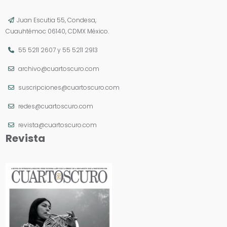
Juan Escutia 55, Condesa,
Cuauhtémoc 06140, CDMX México.
55 5211 2607
y
55 5211 2913
archivo@cuartoscuro.com
suscripciones@cuartoscuro.com
redes@cuartoscuro.com
revista@cuartoscuro.com
Revista