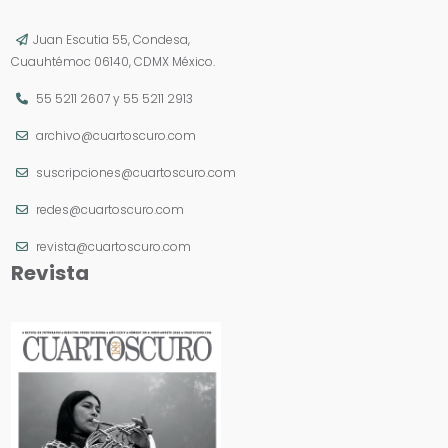
Juan Escutia 55, Condesa,
Cuauhtémoc 06140, CDMX México.
55 5211 2607
y
55 5211 2913
archivo@cuartoscuro.com
suscripciones@cuartoscuro.com
redes@cuartoscuro.com
revista@cuartoscuro.com
Revista