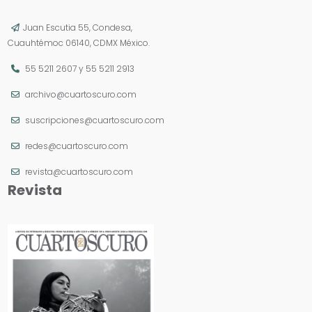
Juan Escutia 55, Condesa,
Cuauhtémoc 06140, CDMX México.
55 5211 2607
y
55 5211 2913
archivo@cuartoscuro.com
suscripciones@cuartoscuro.com
redes@cuartoscuro.com
revista@cuartoscuro.com
Revista