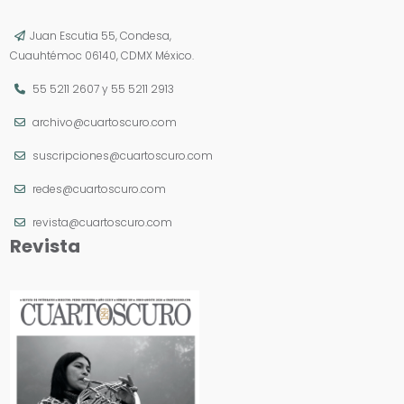
Juan Escutia 55, Condesa,
Cuauhtémoc 06140, CDMX México.
55 5211 2607
y
55 5211 2913
archivo@cuartoscuro.com
suscripciones@cuartoscuro.com
redes@cuartoscuro.com
revista@cuartoscuro.com
Revista