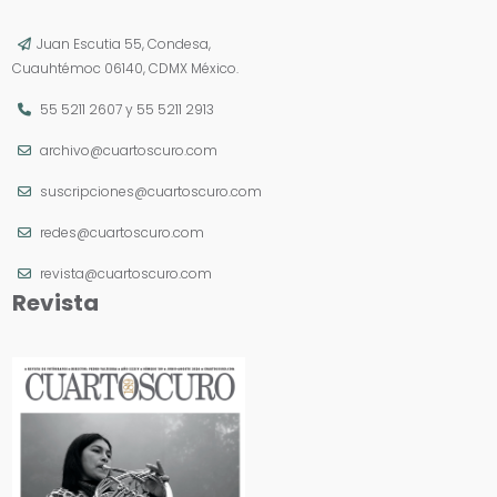
Juan Escutia 55, Condesa,
Cuauhtémoc 06140, CDMX México.
55 5211 2607
y
55 5211 2913
archivo@cuartoscuro.com
suscripciones@cuartoscuro.com
redes@cuartoscuro.com
revista@cuartoscuro.com
Revista