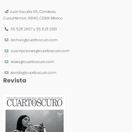
Juan Escutia 55, Condesa,
Cuauhtémoc 06140, CDMX México.
55 5211 2607
y
55 5211 2913
archivo@cuartoscuro.com
suscripciones@cuartoscuro.com
redes@cuartoscuro.com
revista@cuartoscuro.com
Revista