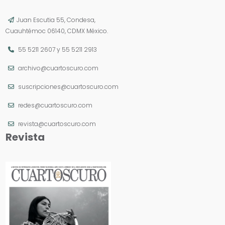
Juan Escutia 55, Condesa,
Cuauhtémoc 06140, CDMX México.
55 5211 2607
y
55 5211 2913
archivo@cuartoscuro.com
suscripciones@cuartoscuro.com
redes@cuartoscuro.com
revista@cuartoscuro.com
Revista