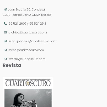
Juan Escutia 55, Condesa,
Cuauhtémoc 06140, CDMX México.
55 5211 2607
y
55 5211 2913
archivo@cuartoscuro.com
suscripciones@cuartoscuro.com
redes@cuartoscuro.com
revista@cuartoscuro.com
Revista