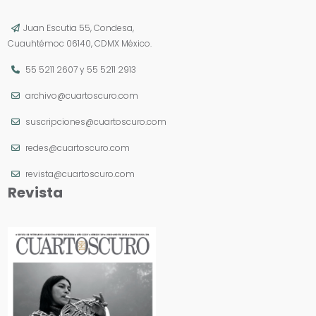
Juan Escutia 55, Condesa,
Cuauhtémoc 06140, CDMX México.
55 5211 2607
y
55 5211 2913
archivo@cuartoscuro.com
suscripciones@cuartoscuro.com
redes@cuartoscuro.com
revista@cuartoscuro.com
Revista